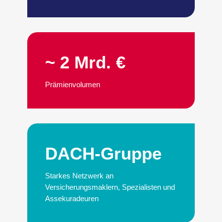
~ 2 Mrd. €
Prämienvolumen
DACH-Gruppe
Starkes Netzwerk an
Versicherungsmaklern, Spezialisten und
Assekuradeuren