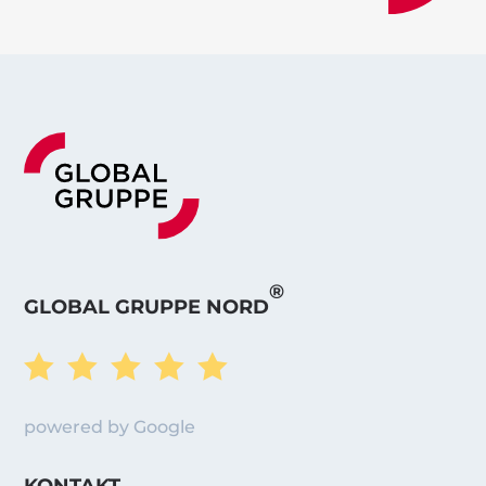
®
GLOBAL GRUPPE NORD





powered by Google