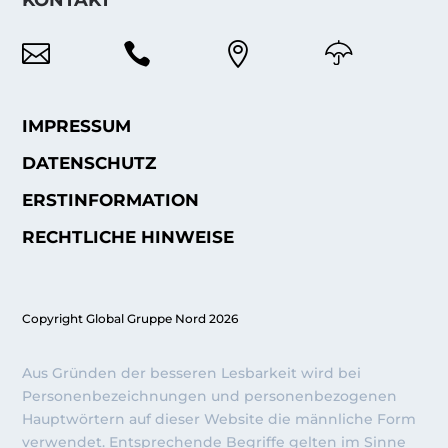
KONTAKT



IMPRESSUM
DATENSCHUTZ
ERSTINFORMATION
RECHTLICHE HINWEISE
Copyright Global Gruppe Nord 2026
Aus Gründen der besseren Lesbarkeit wird bei
Personenbezeichnungen und personenbezogenen
Hauptwörtern auf dieser Website die männliche Form
verwendet. Entsprechende Begriffe gelten im Sinne