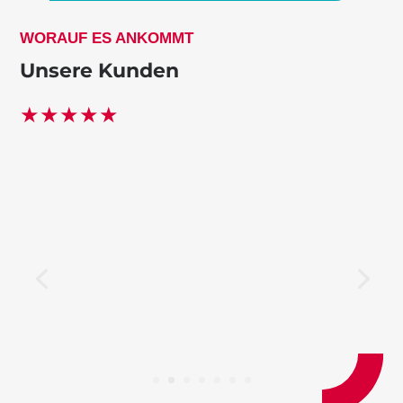
WORAUF ES ANKOMMT
Unsere Kunden
★
★
★
★
★
Ein verlässlicher Partner für
komplikationslose und schnelle Lösungen.
Carsten Bohnensack
Geschäftsführer ADAC Hansa e.V.