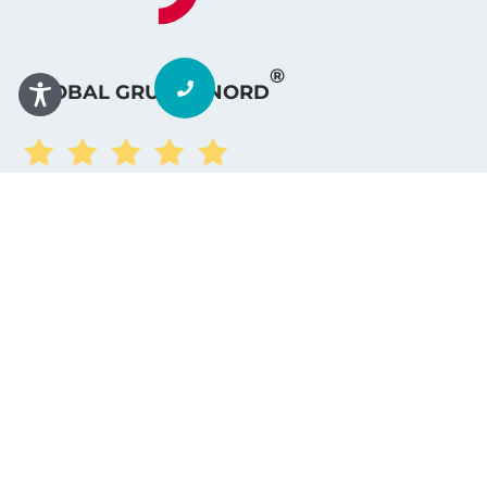
®
GLOBAL GRUPPE NORD





powered by Google
KONTAKT



IMPRESSUM
DATENSCHUTZ