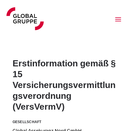
Erstinformation gemäß §
15
Versicherungsvermittlun
gsverordnung
(VersVermV)
GESELLSCHAFT
G
lobal Assekuranz Nord GmbH