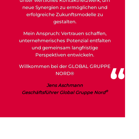
unser wertvolles Kontaktnetzwerk, um
neue Synergien zu ermöglichen und
erfolgreiche Zukunftsmodelle zu
gestalten.
Mein Anspruch: Vertrauen schaffen,
unternehmerisches Potenzial entfalten
und gemeinsam langfristige
Perspektiven entwickeln.
Willkommen bei der GLOBAL GRUPPE
NORD
®
Jens Aschmann
®
Geschäftsführer Global Gruppe Nord