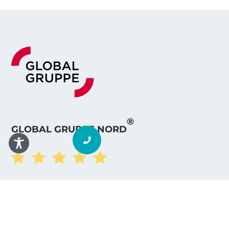
®
GLOBAL GRUPPE NORD





powered by Google
KONTAKT