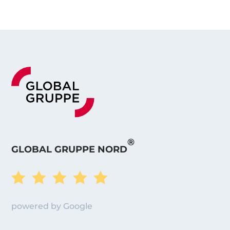
®
GLOBAL GRUPPE NORD





powered by Google