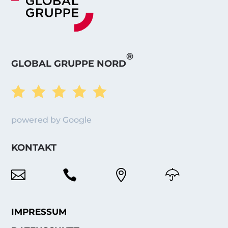
®
GLOBAL GRUPPE NORD





powered by Google
KONTAKT



IMPRESSUM